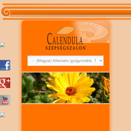
(Magyar) Alternatív
gyógymódok,
Természetgyógyászat