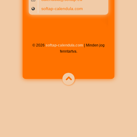
softap-calendula.com
© 2026
softap-calendula.com
| Minden jog
fenntartva.