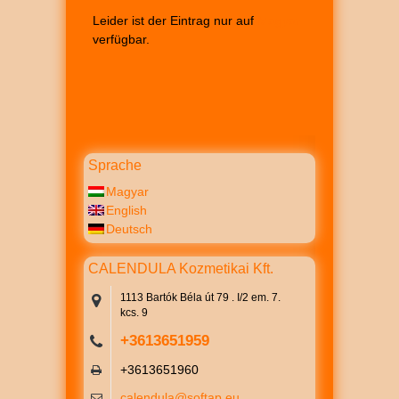
Leider ist der Eintrag nur auf
Magyar
verfügbar.
Sprache
Magyar
English
Deutsch
CALENDULA Kozmetikai Kft.
1113 Bartók Béla út 79 . I/2 em. 7.
kcs. 9
+3613651959
+3613651960
calendula@softap.eu