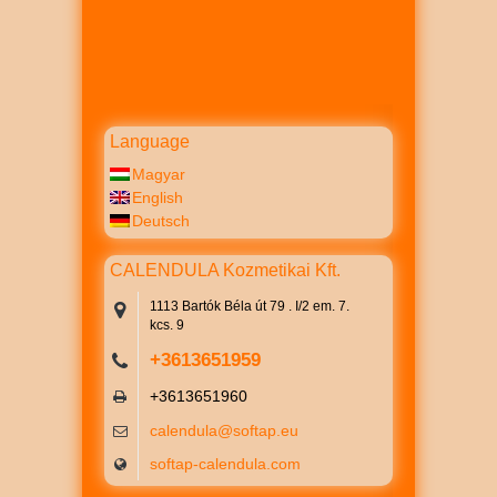
Language
Magyar
English
Deutsch
CALENDULA Kozmetikai Kft.
1113 Bartók Béla út 79 . I/2 em. 7.
kcs. 9
+3613651959
+3613651960
calendula@softap.eu
softap-calendula.com