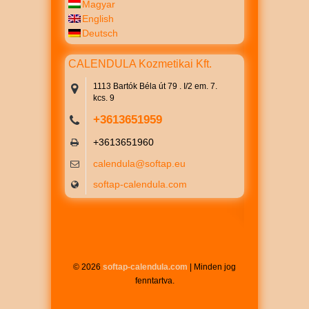
Magyar
English
Deutsch
CALENDULA Kozmetikai Kft.
1113 Bartók Béla út 79 . I/2 em. 7.
kcs. 9
+3613651959
+3613651960
calendula@softap.eu
softap-calendula.com
© 2026
softap-calendula.com
| Minden jog
fenntartva.